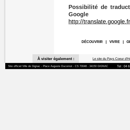
Possibilité de traduc
Google
http://translate.google.f
DÉCOUVRIR
|
VIVRE
|
G
À visiter également :
Le site du Pays Coeur d'H
Tel : 04 
Site officiel Ville de Gignac - Place Auguste Ducornot - CS 70048 - 34150 GIGNAC