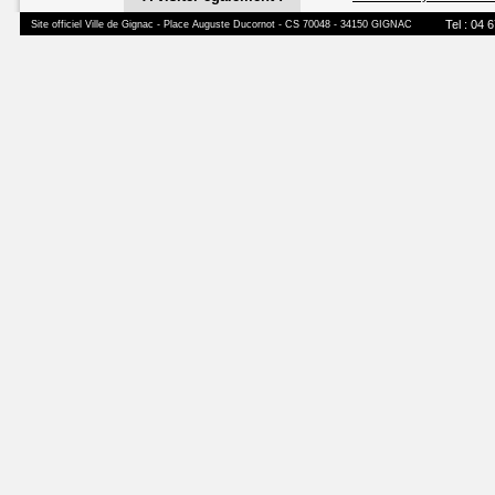
Tel : 04 
Site officiel Ville de Gignac - Place Auguste Ducornot - CS 70048 - 34150 GIGNAC