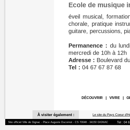
Ecole de musique 
éveil musical, formati
chorale, pratique instru
guitare, percussions, p
Permanence :
du lund
mercredi de 10h à 12h
Adresse :
Boulevard du
Tel :
04 67 67 87 68
DÉCOUVRIR
|
VIVRE
|
G
À visiter également :
Le site du Pays Coeur d'H
Tel : 04 
Site officiel Ville de Gignac - Place Auguste Ducornot - CS 70048 - 34150 GIGNAC