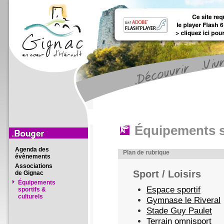
Équipements sp
Agenda des
Plan de rubrique
évènements
Associations
Sport / Loisirs
de Gignac
Équipements
Espace sportif
sportifs &
culturels
Gymnase le Riveral
Stade Guy Paulet
Terrain omnisport