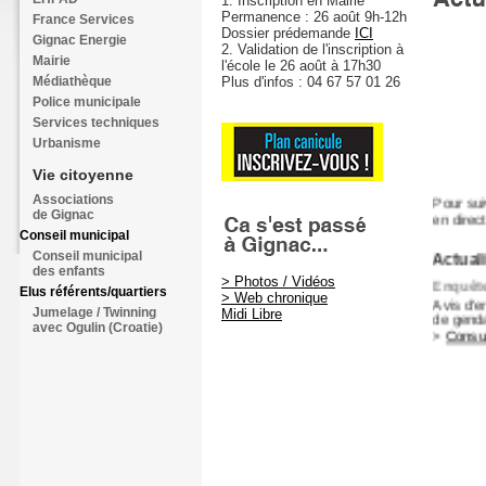
1. Inscription en Mairie
Permanence : 26 août 9h-12h
France Services
Dossier prédemande
ICI
Gignac Energie
2. Validation de l'inscription à
Mairie
l'école le 26 août à 17h30
Médiathèque
Plus d'infos : 04 67 57 01 26
Police municipale
Services techniques
Urbanisme
Vie citoyenne
Pour sui
Associations
en direc
de Gignac
Conseil municipal
Actuali
Conseil municipal
des enfants
Enquête
> Photos / Vidéos
Elus référents/quartiers
Avis d'e
> Web chronique
Jumelage / Twinning
de gend
Midi Libre
avec Ogulin (Croatie)
>
Consul
Lanceme
Avis au
Devenez 
demandez
> Infos 
Agend