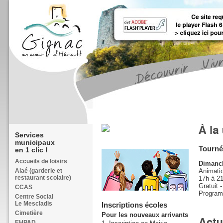
Services
municipaux
Tourné
en 1 clic !
Accueils de loisirs
Dimanch
Alaé (garderie et
Animatio
restaurant scolaire)
17h à 21
Gratuit 
CCAS
Progra
Centre Social
Le Mescladis
Inscriptions écoles
Cimetière
Pour les nouveaux arrivants
EHPAD