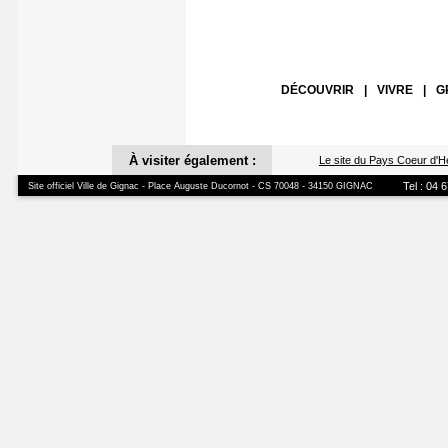
> Le pr
> Le pr
> Le p
> Le pr
DÉCOUVRIR
|
VIVRE
|
G
Jusqu'à
Les Lun
À visiter également :
Le site du Pays Coeur d'H
Vins / 
A partir
Tel : 04 
Site officiel Ville de Gignac - Place Auguste Ducornot - CS 70048 - 34150 GIGNAC
Domaine
Infos et
06 13 1
07 78 2
Jusqu'a
Festival
d'après
Tous le
Domaine
Par la 
12€ / 6€
Ouvertur
Réservat
Plus d'i
Dimanch